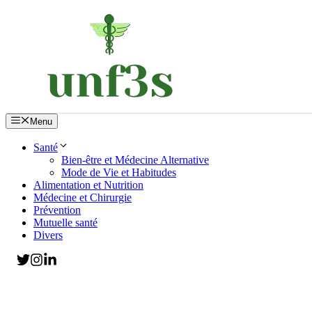
Aller
au
contenu
Menu
Santé
Bien-être et Médecine Alternative
Mode de Vie et Habitudes
Alimentation et Nutrition
Médecine et Chirurgie
Prévention
Mutuelle santé
Divers