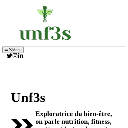
Aller
au
contenu
Menu
Unf3s
Exploratrice du bien-être,
on parle nutrition, fitness,