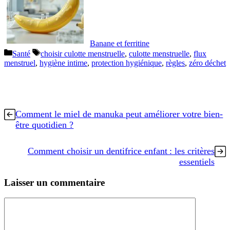
Banane et ferritine
Catégories
Étiquettes
Santé
choisir culotte menstruelle
,
culotte menstruelle
,
flux
menstruel
,
hygiène intime
,
protection hygiénique
,
règles
,
zéro déchet
Comment le miel de manuka peut améliorer votre bien-
être quotidien ?
Comment choisir un dentifrice enfant : les critères
essentiels
Laisser un commentaire
Commentaire