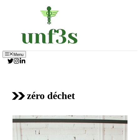
Aller
au
contenu
Menu
zéro déchet