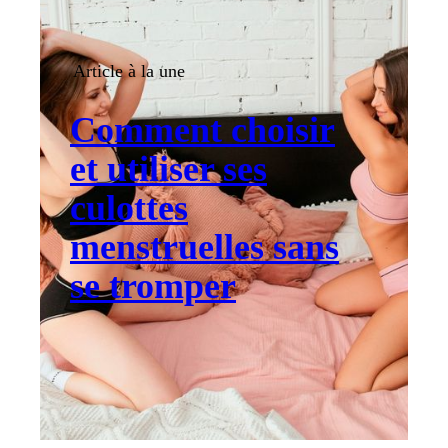
Article à la une
Comment choisir
et utiliser ses
culottes
menstruelles sans
se tromper