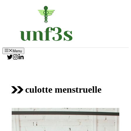
Aller
au
contenu
Menu
culotte menstruelle