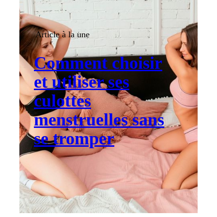
Article à la une
Comment choisir
et utiliser ses
culottes
menstruelles sans
se tromper