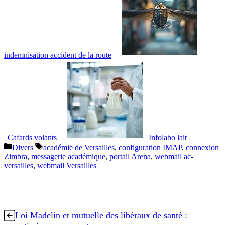
indemnisation accident de la route
Cafards volants
Infolabo lait
Catégories
Étiquettes
Divers
académie de Versailles
,
configuration IMAP
,
connexion
Zimbra
,
messagerie académique
,
portail Arena
,
webmail ac-
versailles
,
webmail Versailles
Loi Madelin et mutuelle des libéraux de santé :