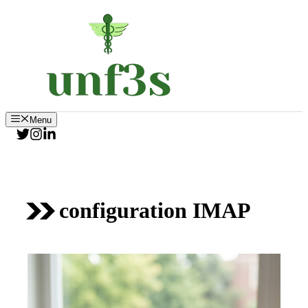
Aller
au
contenu
Menu
configuration IMAP