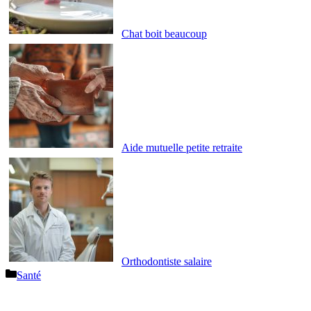
Chat boit beaucoup
Aide mutuelle petite retraite
Orthodontiste salaire
Catégories
Santé