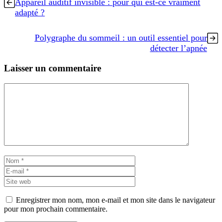
Appareil auditif invisible : pour qui est-ce vraiment
adapté ?
Polygraphe du sommeil : un outil essentiel pour
détecter l’apnée
Laisser un commentaire
Commentaire
Nom
E-
mail
Site
web
Enregistrer mon nom, mon e-mail et mon site dans le navigateur
pour mon prochain commentaire.