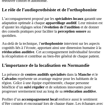
retrouver confort et autonomie.
Le rôle de l’audioprothésiste et de l’orthophoniste
L’accompagnement proposé par les
spécialistes locaux
garantit une
adaptation optimale à chaque
appareillage auditif
. Leur mission est
d’ajuster les réglages selon l’
évolution de l’audition
et de donner
des conseils pratiques pour faciliter la
perception sonore
au
quotidien.
Au-delà de la technique, l’
orthophoniste
intervient sur les aspects
cognitifs liés à l’écoute, apportant ainsi une dimension humaine à la
rééducation auditive
. Cet accompagnement individualisé favorise
la récupération et contribue au bien-être général de chaque patient.
L’importance de la localisation en Normandie
La présence de
centres auditifs spécialisés
dans la
Manche
et le
Calvados
représente un avantage majeur pour les habitants de la
région. Grâce à une équipe expérimentée, chaque personne
bénéficie d’un
suivi régulier
et de solutions innovantes pour
progresser sereinement tout au long de sa
rééducation auditive
.
Profiter d’un
accompagnement local
renforce aussi le sentiment
d’être compris et encouragé lors de chaque étape. Les échanges avec