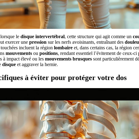
 lorsque le
disque intervertébral
, cette structure qui agit comme un
co
eut exercer une
pression
sur les nerfs avoisinants, entraînant des
douleu
touchées incluent la région
lombaire
et, dans certains cas, la région c
ins
mouvements
ou
positions
, rendant essentiel l’évitement de ceux-ci
s à impact élevé ou les
mouvements brusques
sont particulièrement dé
e
disque
et aggraver la hernie.
fiques à éviter pour protéger votre dos