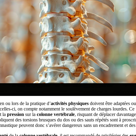
en ou lors de la pratique d’
activités physiques
doivent être adaptées ou
 celles-ci, on compte notamment le soulèvement de charges lourdes. Ce 
t la
pression
sur la
colonne vertébrale
, risquant de déplacer davantag
iquent des torsions brusques du dos ou des sauts répétés sont à proscrir
mnastique peuvent donc s’avérer dangereux sans un encadrement et des 
anté
de la
colonne vertébrale
, il est recommandé de privilégier des
exe