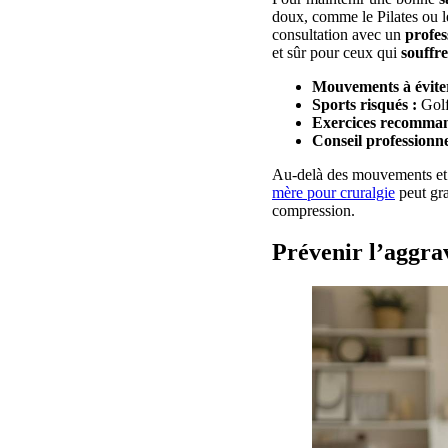
doux, comme le Pilates ou le 
consultation avec un
profes
et sûr pour ceux qui
souffr
Mouvements à éviter
Sports risqués :
Golf
Exercices recomman
Conseil professionne
Au-delà des mouvements et p
mère pour cruralgie
peut gra
compression.
Prévenir l’aggrav