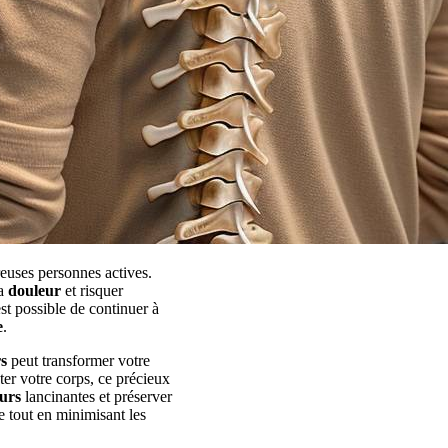
euses personnes actives.
la
douleur
et risquer
est possible de continuer à
e
.
s
peut transformer votre
uter votre corps, ce précieux
urs
lancinantes et préserver
e tout en minimisant les