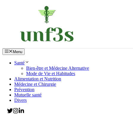
Aller
au
contenu
Menu
Santé
Bien-être et Médecine Alternative
Mode de Vie et Habitudes
Alimentation et Nutrition
Médecine et Chirurgie
Prévention
Mutuelle santé
Divers