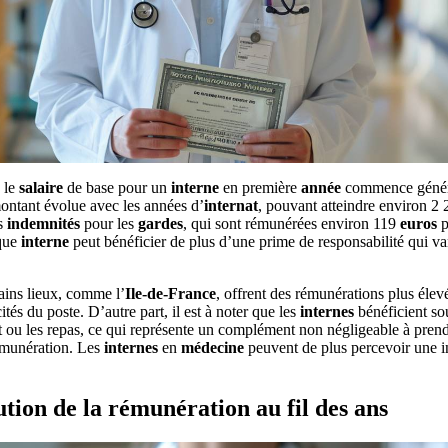
, le
salaire
de base pour un
interne
en première
année
commence généra
ntant évolue avec les années d’
internat
, pouvant atteindre environ 2
es
indemnités
pour les
gardes
, qui sont rémunérées environ 119
euros
p
que
interne
peut bénéficier de plus d’une prime de responsabilité qui va
tains lieux, comme l’
Ile-de-France
, offrent des rémunérations plus élev
ités du poste. D’autre part, il est à noter que les
internes
bénéficient so
nt ou les repas, ce qui représente un complément non négligeable à pre
rémunération. Les
internes
en
médecine
peuvent de plus percevoir une in
ution de la rémunération au fil des ans