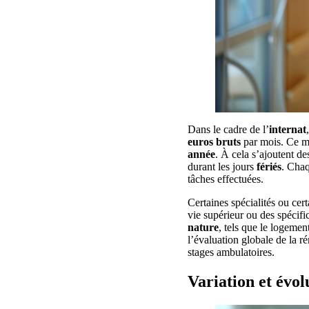
Dans le cadre de l’
internat
euros
bruts
par mois. Ce mo
année
. À cela s’ajoutent d
durant les jours
fériés
. Cha
tâches effectuées.
Certaines spécialités ou cer
vie supérieur ou des spécific
nature
, tels que le logeme
l’évaluation globale de la 
stages ambulatoires.
Variation et évol