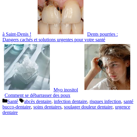
à Saint-Denis !
Dents pourries :
Dangers cachés et solutions urgentes pour votre santé
Myo inositol
Comment se débarrasser des poux
Catégories
Étiquettes
Santé
abcès dentaire
,
infection dentaire
,
risques infection
,
santé
bucco-dentaire
,
soins dentaires
,
soulager douleur dentaire
,
urgence
dentaire