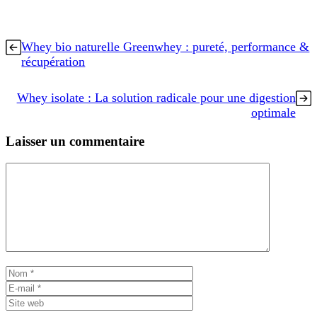
Whey bio naturelle Greenwhey : pureté, performance &
récupération
Whey isolate : La solution radicale pour une digestion
optimale
Laisser un commentaire
Commentaire
Nom
E-
mail
Site
web