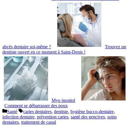
abcès dentaire soi-même ?
Trouvez un
dentiste ouvert en ce moment à Saint-Denis !
Myo inositol
Comment se débarrasser des poux
Catégories
Étiquettes
Santé
caries dentaires
,
dentiste
,
hygiène bucco-dentaire
,
infection dentaire
,
prévention caries
,
santé des gencives
,
soins
dentaires
,
traitement de canal