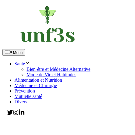
Aller
au
contenu
Menu
Santé
Bien-être et Médecine Alternative
Mode de Vie et Habitudes
Alimentation et Nutrition
Médecine et Chirurgie
Prévention
Mutuelle santé
Divers