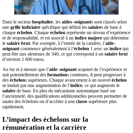
Dans le secteur
hospitalier
, les
aides
–
soignant
s sont classés selon
une
grille
indiciaire
spécifique qui définit les
salaire
s de base à
chaque
échelon
. Chaque
échelon
représente un niveau d’expérience
et de responsabilité, et est associé à un
indice
majore
qui détermine
le
salaire
brut
. Par exemple, à l’entrée de la carrière, l’
aide
–
soignant
commence généralement à l’
échelon
1 avec un
indice
qui
peut être aux alentours de 340, ce qui correspond à un
salaire
brut
d’environ 1 600 euros.
Au fur et à mesure que l’
aide
–
soignant
acquiert de l’expérience et
suit potentiellement des
formation
s continues, il peut progresser à
des
échelon
s supérieurs. Chaque avancement à un nouvel
échelon
se traduit par une augmentation de l’
indice
, ce qui augmente le
salaire
de base. En plus du mécanisme automatique basé sur
l’ancienneté, des qualifications additionnelles peuvent permettre de
sauter des échelons ou d’accéder à une
classe
supérieure plus
rapidement.
L’impact des échelons sur la
rémunération et la carrière