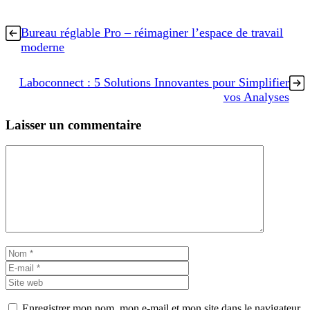
Bureau réglable Pro – réimaginer l’espace de travail
moderne
Laboconnect : 5 Solutions Innovantes pour Simplifier
vos Analyses
Laisser un commentaire
Commentaire
Nom
E-
mail
Site
web
Enregistrer mon nom, mon e-mail et mon site dans le navigateur