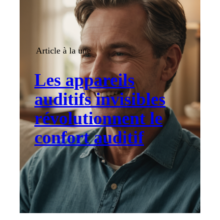
Article à la une
Les appareils
auditifs invisibles
révolutionnent le
confort auditif