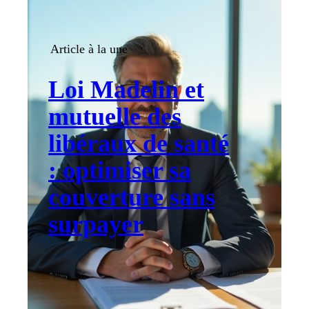
Article à la une
Loi Madelin et
mutuelle des
libéraux de santé
: optimiser sa
couverture sans
surpayer