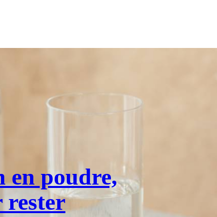
n en poudre,
r rester