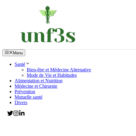
Aller
au
contenu
Menu
Santé
Bien-être et Médecine Alternative
Mode de Vie et Habitudes
Alimentation et Nutrition
Médecine et Chirurgie
Prévention
Mutuelle santé
Divers