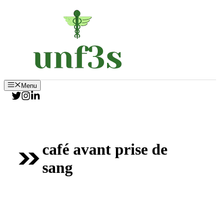
Aller
au
contenu
Menu
café avant prise de
sang