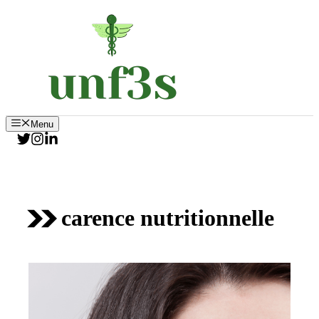
Aller
au
contenu
Menu
carence nutritionnelle