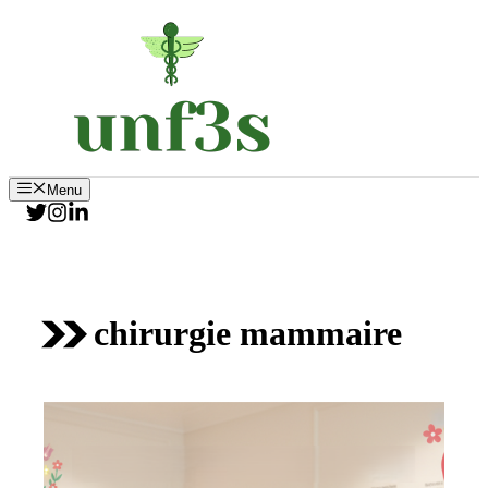
Aller
au
contenu
Menu
chirurgie mammaire