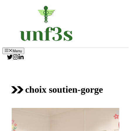
Aller
au
contenu
Menu
choix soutien-gorge