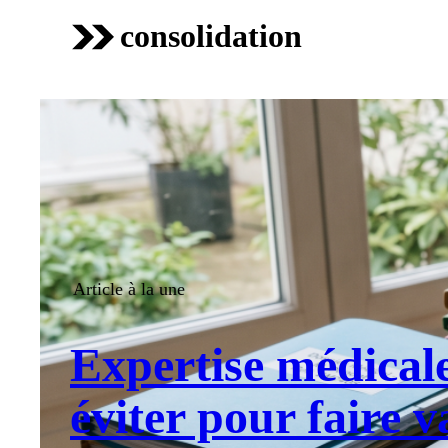
consolidation
Article à la une
Expertise médicale
éviter pour faire v