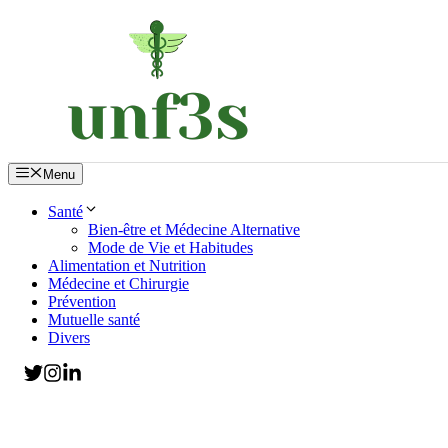
Aller
au
contenu
Menu
Santé
Bien-être et Médecine Alternative
Mode de Vie et Habitudes
Alimentation et Nutrition
Médecine et Chirurgie
Prévention
Mutuelle santé
Divers