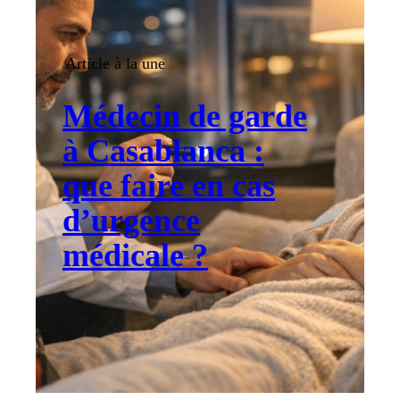
Article à la une
Médecin de garde
à Casablanca :
que faire en cas
d’urgence
médicale ?