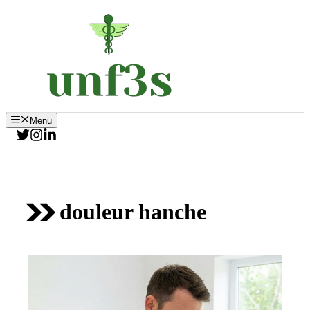
Aller
au
contenu
Menu
douleur hanche