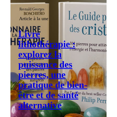
Article à la une
Livre
lithothérapie :
explorez la
puissance des
pierres, une
pratique de bien-
être et de santé
alternative