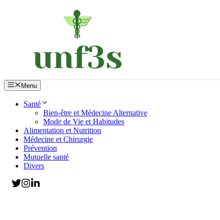
Aller
au
contenu
Menu
Santé
Bien-être et Médecine Alternative
Mode de Vie et Habitudes
Alimentation et Nutrition
Médecine et Chirurgie
Prévention
Mutuelle santé
Divers