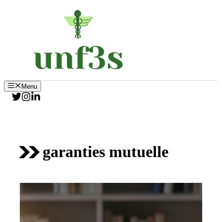
Aller
au
contenu
Menu
garanties mutuelle