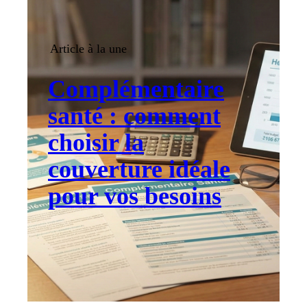
Article à la une
Complémentaire
santé : comment
choisir la
couverture idéale
pour vos besoins