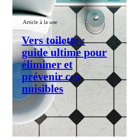
Article à la une
Vers toilette :
guide ultime pour
éliminer et
prévenir ces
nuisibles