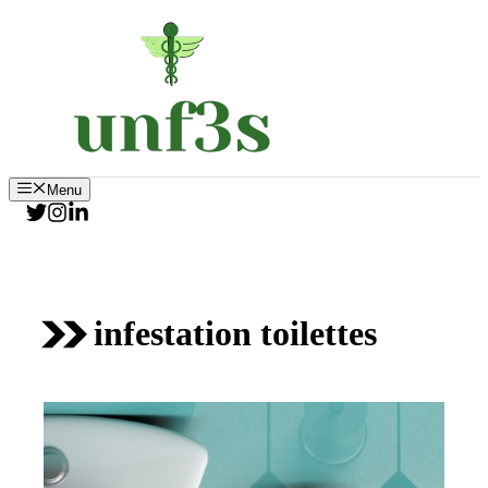
Aller
au
contenu
Menu
infestation toilettes