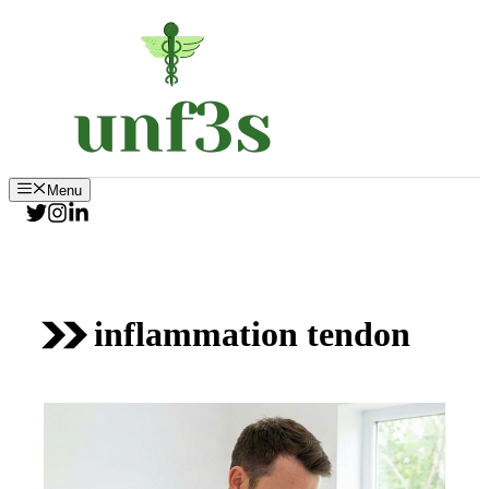
Aller
au
contenu
Menu
inflammation tendon