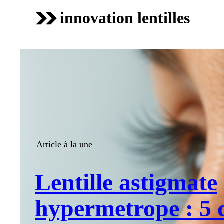
innovation lentilles
Article à la une
Lentille astigmate
hypermetrope : 5 c