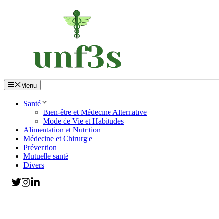
Aller
au
contenu
Menu
Santé
Bien-être et Médecine Alternative
Mode de Vie et Habitudes
Alimentation et Nutrition
Médecine et Chirurgie
Prévention
Mutuelle santé
Divers