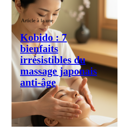
Article à la une
Kobido : 7
bienfaits
irrésistibles du
massage japonais
anti-âge