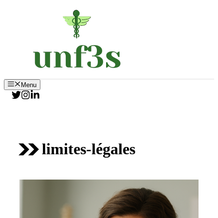
Aller
au
contenu
Menu
limites-légales