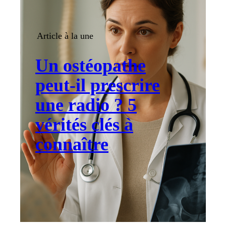
Article à la une
Un ostéopathe
peut-il prescrire
une radio ? 5
vérités clés à
connaître