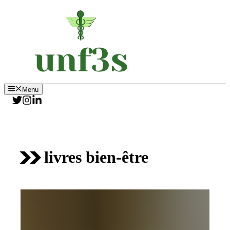
Aller
au
contenu
Menu
livres bien-être