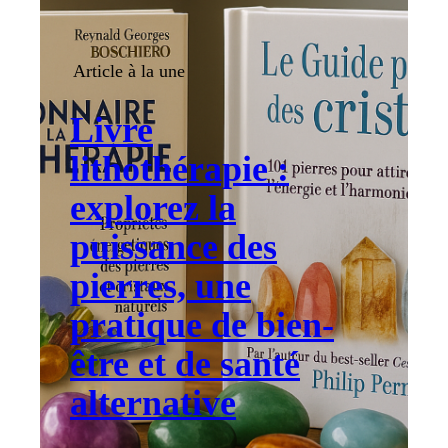
Article à la une
Livre
lithothérapie :
explorez la
puissance des
pierres, une
pratique de bien-
être et de santé
alternative