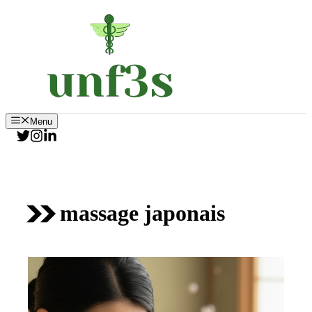
Aller
au
contenu
Menu
massage japonais