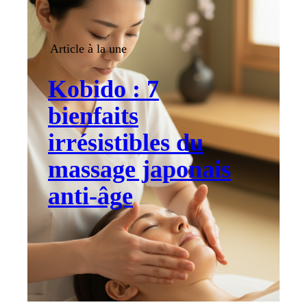
Article à la une
Kobido : 7
bienfaits
irrésistibles du
massage japonais
anti-âge