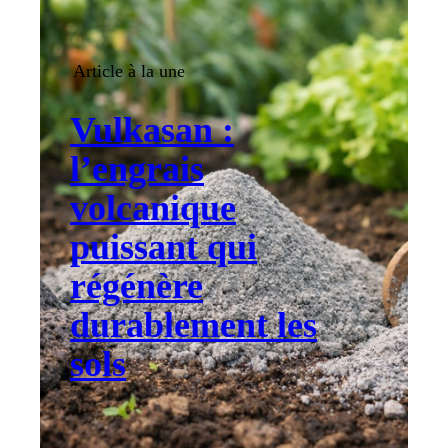
Article à la une
Vulkasan :
l’engrais
volcanique
puissant qui
régénère
durablement les
sols