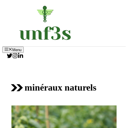
Aller
au
contenu
Menu
minéraux naturels