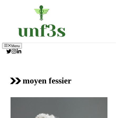
Aller
au
contenu
Menu
moyen fessier