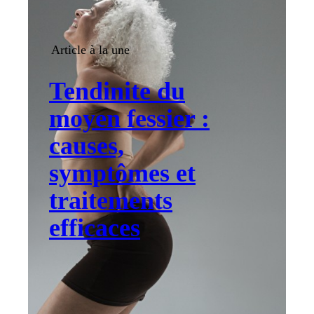
Article à la une
Tendinite du
moyen fessier :
causes,
symptômes et
traitements
efficaces