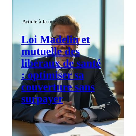
Article à la une
Loi Madelin et
mutuelle des
libéraux de santé
: optimiser sa
couverture sans
surpayer