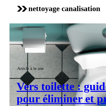
nettoyage canalisation
Article à la une
Vers toilette : gui
pour éliminer et p