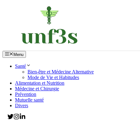
Aller
au
contenu
Menu
Santé
Bien-être et Médecine Alternative
Mode de Vie et Habitudes
Alimentation et Nutrition
Médecine et Chirurgie
Prévention
Mutuelle santé
Divers