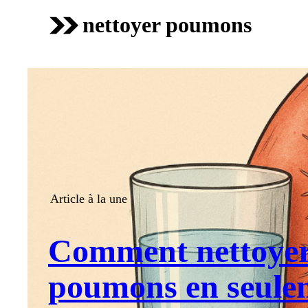
nettoyer poumons
Article à la une
Comment nettoyer
poumons en seulem