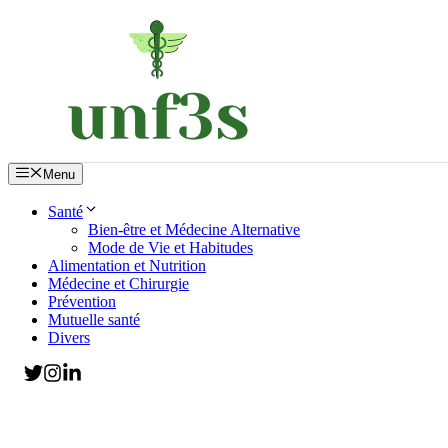
Aller
au
contenu
Menu
Santé
Bien-être et Médecine Alternative
Mode de Vie et Habitudes
Alimentation et Nutrition
Médecine et Chirurgie
Prévention
Mutuelle santé
Divers