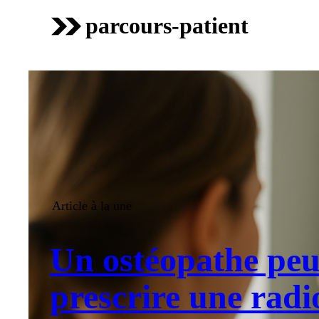
parcours-patient
Article à la une
Un ostéopathe peut
prescrire une radio