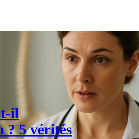
-il
 ? 5 vérités