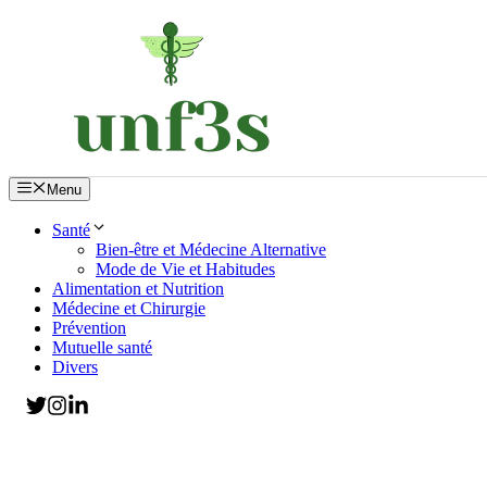
Aller
au
contenu
Menu
Santé
Bien-être et Médecine Alternative
Mode de Vie et Habitudes
Alimentation et Nutrition
Médecine et Chirurgie
Prévention
Mutuelle santé
Divers