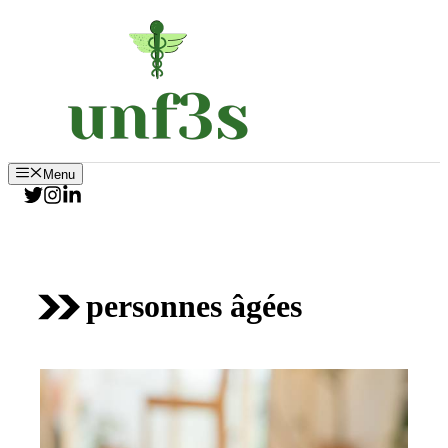
Aller
au
contenu
Menu
personnes âgées