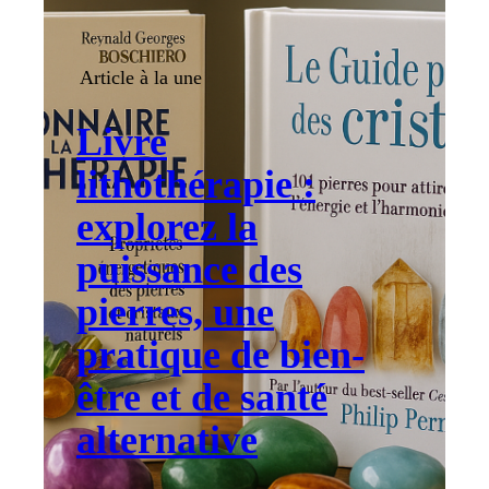
Article à la une
Livre
lithothérapie :
explorez la
puissance des
pierres, une
pratique de bien-
être et de santé
alternative