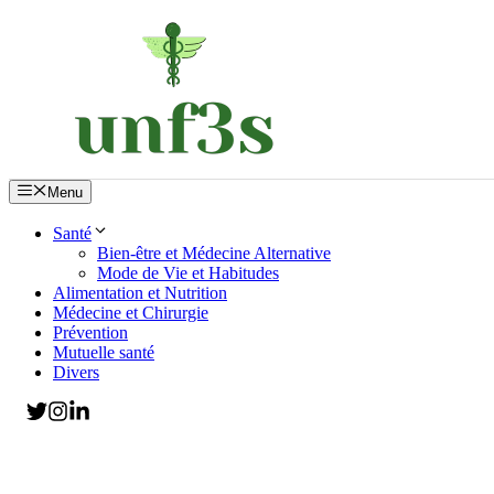
Aller
au
contenu
Menu
Santé
Bien-être et Médecine Alternative
Mode de Vie et Habitudes
Alimentation et Nutrition
Médecine et Chirurgie
Prévention
Mutuelle santé
Divers