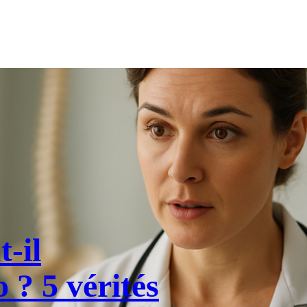
-il
 ? 5 vérités