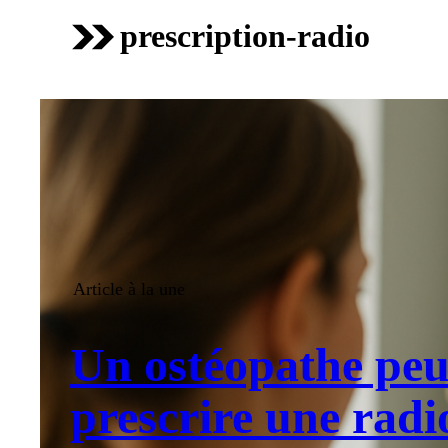
prescription-radio
Article à la une
Un ostéopathe peut
prescrire une radio