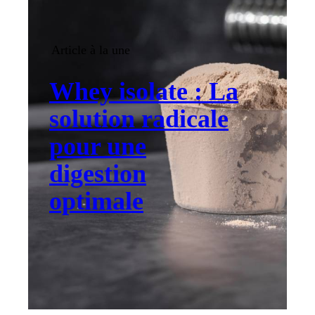
Article à la une
Whey isolate : La
solution radicale
pour une
digestion
optimale