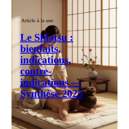
Article à la une
Le Shiatsu :
bienfaits,
indications,
contre-
indications —
Synthèse 2025