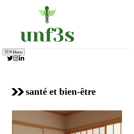
Aller
au
contenu
Menu
santé et bien-être