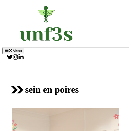
Aller
au
contenu
Menu
sein en poires