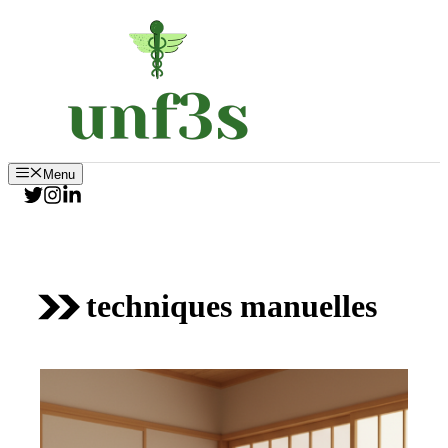
Aller
au
contenu
Menu
techniques manuelles