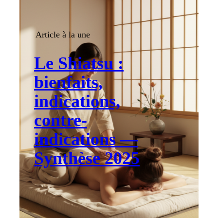
Article à la une
Le Shiatsu :
bienfaits,
indications,
contre-
indications —
Synthèse 2025