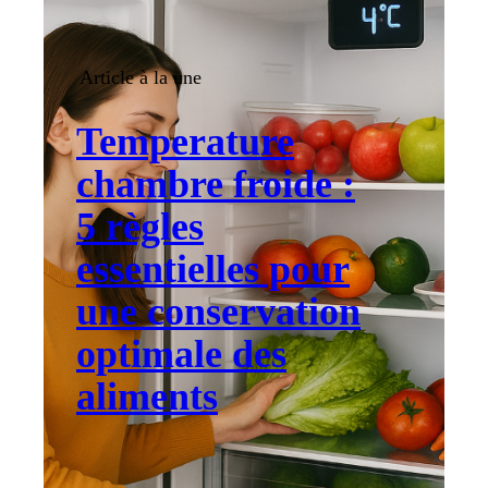
Article à la une
Temperature
chambre froide :
5 règles
essentielles pour
une conservation
optimale des
aliments