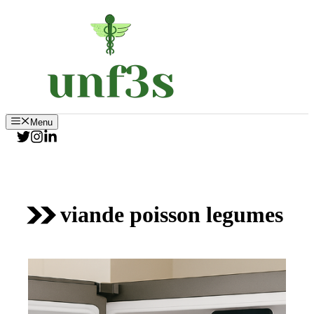
Aller
au
contenu
Menu
viande poisson legumes