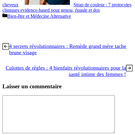
cheveux
Strap de couleur : 7 protocoles
cliniques evidence‑based pour genou, épaule et dos
Catégories
Bien-être et Médecine Alternative
4 secrets révolutionnaires : Remède grand mère tache
brune visage
Culottes de règles : 4 bienfaits révolutionnaires pour la
santé intime des femmes !
Laisser un commentaire
Commentaire