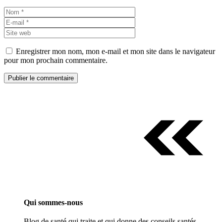
Nom
E-
mail
Site
web
Enregistrer mon nom, mon e-mail et mon site dans le navigateur
pour mon prochain commentaire.
Qui sommes-nous
Blog de santé qui traite et qui donne des conseils santés